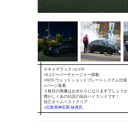
※キャデラック cts V※
○6.2スーパーチャージャー搭載
○NOS ウェットショットプレートシステム仕様
○パージ装着
２枚目の画像はお分かりになりますでしょうか
懐かしくあの伝説の仙台ハイランドです！
自己タイムベストクリア
○広島県神石郡 妹尾氏