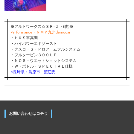
※アルトワークス☆ＳＲ−Ｚ・(改)※
Performance・ＮＭＰ九州democar
・ＨＫＳ車高調
・ハイパワーエキゾースト
・クスコ・Ｓ・Ｐロアームフルシステム
・フルタービン３００ＵＰ
・ＮＯＳ・ウエットショットシステム
・Ｗ・ボトル・ＳＰＥＣＩＡＬ仕様
○長崎県・島原市 渡辺氏
お問い合わせはコチラ