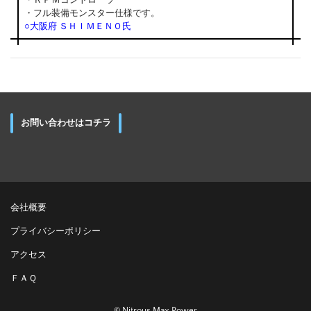
・ＲＰＭコントローラ
・フル装備モンスター仕様です。
○大阪府 ＳＨＩＭＥＮＯ氏
お問い合わせはコチラ
会社概要
プライバシーポリシー
アクセス
ＦＡＱ
© Nitrous Max Power