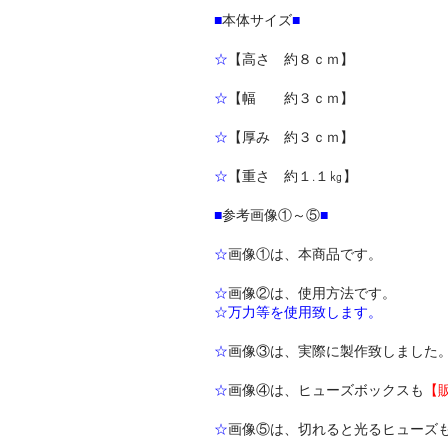
■
本体サイズ
■
☆
【高さ 約８ｃｍ】
☆
【幅 約３ｃｍ】
☆
【厚み 約３ｃｍ】
☆
【重さ 約１.１㎏】
■
参考画像①～⑤
■
☆
画像①は、本商品です。
☆
画像②は、使用方法です。
☆万力等を使用致します。
☆
画像③は、実際に製作致しました
☆
画像④は、ヒューズボックスも
【
☆
画像⑤は、切れると光るヒューズ