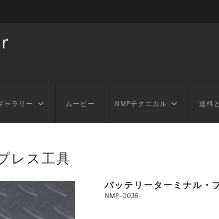
r
ギャラリー
ムービー
NMPテクニカル
送料
プレス工具
バッテリーターミナル・
NMP-0036