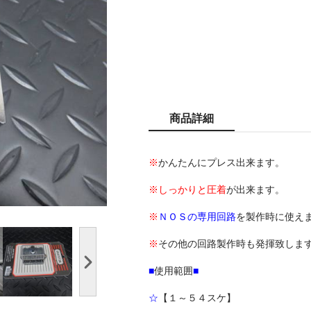
商品詳細
※
かんたんにプレス出来ます。
※
しっかりと圧着
が出来ます。
※
ＮＯＳの専用回路
を製作時に使え
※
その他の回路製作時も発揮致しま
■
使用範囲
■
☆
【１～５４スケ】