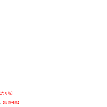
。
販売可能】
も
【販売可能】