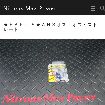
Nitrous Max Power
★ＥＡＲＬ’Ｓ★ＡＮ３オス－オス・スト
レート