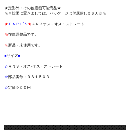
★定形外・その他投函可能商品★
※※投函に置きましては、パッケージは付属致しません※※
★
ＥＡＲＬ’Ｓ
★
ＡＮ３オス－オス・ストレート
※
在庫調整品です。
※
新品・未使用です。
■
サイズ
■
☆
ＡＮ３・オス-オス・ストレート
☆
部品番号：９８１５０３
☆
定価９５０円