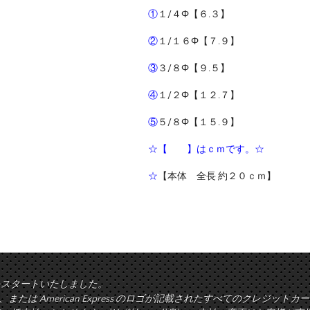
①
１/４Φ【６.３】
②
１/１６Φ【７.９】
③
３/８Φ【９.５】
④
１/２Φ【１２.７】
⑤
５/８Φ【１５.９】
☆【 】はｃｍです。☆
☆
【本体 全長 約２０ｃｍ】
をスタートいたしました。
rd、または American Express のロゴが記載されたすべてのクレジ