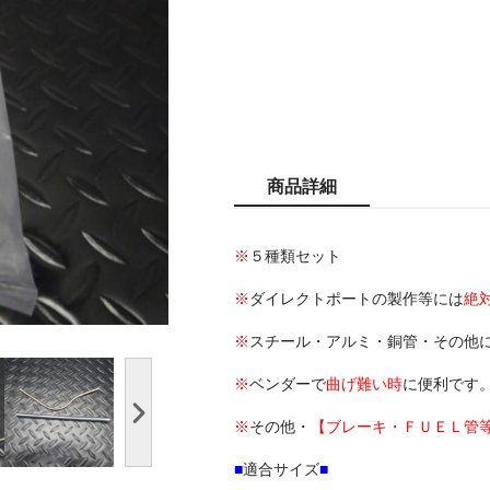
商品詳細
※
５種類セット
※
ダイレクトポートの製作等には
絶
※
スチール・アルミ・銅管・その他
※
ベンダーで
曲げ難い時
に便利です
※
その他・
【ブレーキ・ＦＵＥＬ管
■
適合サイズ
■