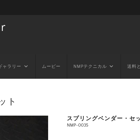
r
ギャラリー
ムービー
NMPテクニカル
送料
ット
スプリングベンダー・セ
NMP-0035