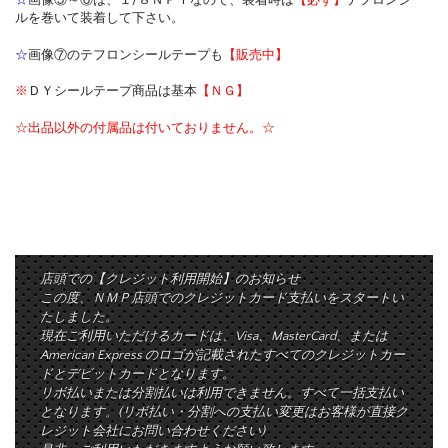
☆
画像⑤～⑥は、１/８ＮＰＴなので、装着時は
【必ず】
テフロンシー
ルを巻いて装着して下さい。
☆
画像⑦のテフロンシールテープも
【販売中】
※
ＤＹシールテープ商品は基本
【ＮＧ】
☆出品以外の付属品は付いておりません。☆
店頭での【クレジット利用開始】のお知らせ
この度、ＮＭＰ店頭でのクレジットカード支払いをスタートい
たしました。
現在ご利用いただけるカードは、Visa、MasterCard、または
American Express のロゴが記載されたすべてのクレジットカー
ドとデビットカードとなります。
リボ払いまたは分割払いは利用できません。すべて一括支払い
となります。(リボ払い・分割への支払い変更はお客様が直接ク
レジット会社にお問い合わせください)