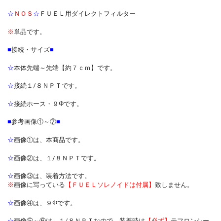
☆
ＮＯＳ
☆
ＦＵＥＬ用ダイレクトフィルター
※
単品です。
■
接続・サイズ
■
☆
本体先端～先端【約７ｃｍ】です。
☆
接続１/８ＮＰＴです。
☆
接続ホース・９Φです。
■
参考画像①～⑦
■
☆
画像①は、本商品です。
☆
画像②は、１/８ＮＰＴです。
☆
画像③は、装着方法です。
※
画像に写っている
【ＦＵＥＬソレノイドは付属】
致しません。
☆
画像④は、９Φです。