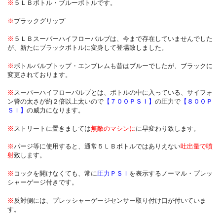
※
５ＬＢボトル・ブルーボトルです。
※
ブラックグリップ
※
５ＬＢスーパーハイフローバルブは、今まで存在していませんでした
が、新たにブラックボトルに変身して登場致しました。
※
ボトルバルブトップ・エンブレムも昔はブルーでしたが、ブラックに
変更されております。
※
スーパーハイフローバルブとは、ボトルの中に入っている、サイフォ
ン管の太さが約２倍以上太いので
【７００ＰＳＩ】
の圧力で
【８００Ｐ
ＳＩ】
の威力になります。
※
ストリートに置きましては
無敵のマシンに
に早変わり致します。
※
パージ等に使用すると、通常５ＬＢボトルではありえない
吐出量で噴
射
致します。
※
コックを開けなくても、常に
圧力ＰＳＩ
を表示するノーマル・プレッ
シャーゲージ付きです。
※
反対側には、プレッシャーゲージセンサー取り付け口が付いていま
す。