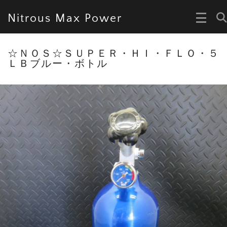
Nitrous Max Power
☆ＮＯＳ☆ＳＵＰＥＲ・ＨＩ・ＦＬＯ・５
ＬＢブルー・ボトル