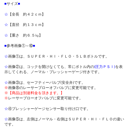
■
サイズ
■
☆
【全長 約４２ｃｍ】
☆
【直径 約１３ｃｍ】
☆
【重さ 約６.５㎏】
■
参考画像①～⑩
■
☆
画像①は、ＳＵＰＥＲ・ＨＩ・ＦＬＯ・５ＬＢボトルです。
☆
画像②は、コックを開けなくても、常にボトル内の
(圧力ＰＳＩ)
を表
示してくれる、ノーマル・プレッシャーゲージ付きです。
☆
画像③は、セーフティーバルブ(安全弁)です。
※
画像⑧のレーサーブローオフバルブに変更可能です。
※【商品は別途料金を頂きます。】
※
レーサーブローオフバルブに変更可能です。
☆
④プレッシャーゲージセンサー取り付け口です。
☆
画像⑤は、左側はノーマル・右側はＳＵＰＥＲ・ＨＩ・ＦＬＯの違い
です。