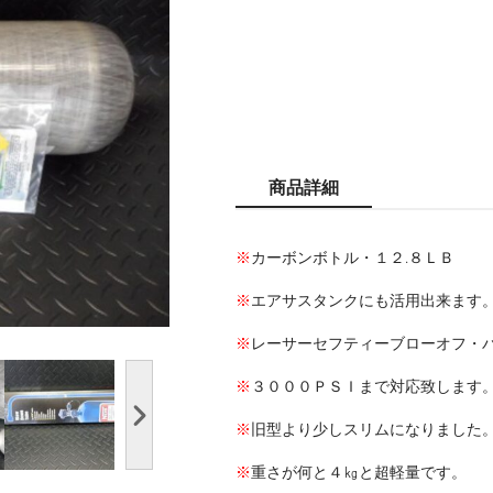
商品詳細
※
カーボンボトル・１２.８ＬＢ
※
エアサスタンクにも活用出来ます
※
レーサーセフティーブローオフ・
※
３０００ＰＳＩまで対応致します
※
旧型より少しスリムになりました
※
重さが何と４㎏と超軽量です。