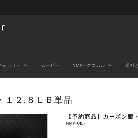
r
ギャラリー
ムービー
NMPテクニカル
送料
・１２.８ＬＢ単品
【予約商品】カーボン製・
NMP-0157