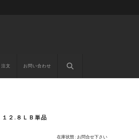
と注文
お問い合わせ
１２.８ＬＢ単品
在庫状態 : お問合せ下さい