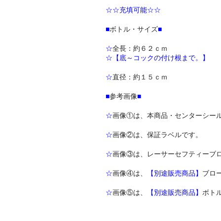
☆☆充填可能☆☆
■
ボトル・サイズ
■
☆
全長：約６２ｃｍ
☆【底～コックの付け根まで。】
☆
直径：約１５ｃｍ
■
参考画像
■
☆
画像①は、本商品・センターシー
☆
画像②は、保証ラベルです。
☆
画像③は、レーサーセフティーブ
☆
画像④は、
【別途販売商品】
ブロ
☆
画像⑤は、
【別途販売商品】
ボト