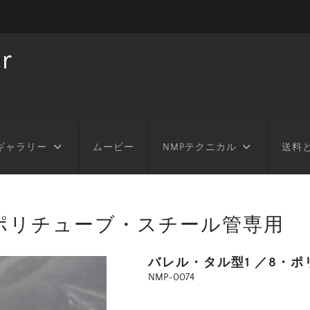
r
ギャラリー
ムービー
NMPテクニカル
送料
・ポリチューブ・スチール管専用
バレル・タル型1 ／8・
NMP-0074