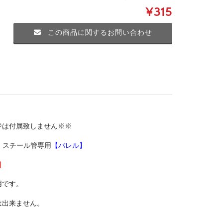
¥315
この商品に関するお問い合わせ
ジは付属致しません※※
・スチール管専用
【バレル】
】
用です。
は出来ません。