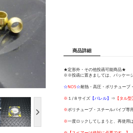
商品詳細
★定形外・その他投函可能商品★
※※投函に置きましては、パッケー
☆
NOS
☆
耐熱・高圧・ポリチューブ
※
１/８サイズ
【バレル】
⇒
【タル型
※
ポリチューブ・スチールパイプ専
※
一度ロックしてしまうと、再使用
※【スペアーは絶対に必要です。】