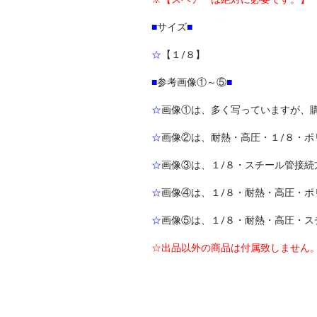
■
サイズ
■
☆
【１/８】
■
参考画像①～⑤
■
☆
画像①は、多く写っていますが、
☆
画像②は、耐熱・高圧・１/８・ポ
☆
画像③は、１/８・スチール管接続
☆
画像④は、１/８・耐熱・高圧・ポ
☆
画像⑤は、１/８・耐熱・高圧・ス
☆出品以外の商品は付属致しません