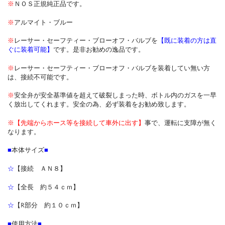
※
ＮＯＳ正規純正品です。
※
アルマイト・ブルー
※
レーサー・セーフティー・ブローオフ・バルブを
【既に装着の方は直
ぐに装着可能】
です。是非お勧めの逸品です。
※
レーサー・セーフティー・ブローオフ・バルブを装着してい無い方
は、接続不可能です。
※
安全弁が安全基準値を超えて破裂しまった時、ボトル内のガスを一早
く放出してくれます。安全の為、必ず装着をお勧め致します。
※【先端からホース等を接続して車外に出す】
事で、運転に支障が無く
なります。
■
本体サイズ
■
☆
【接続 ＡＮ８】
☆
【全長 約５４ｃｍ】
☆
【R部分 約１０ｃｍ】
■
使用方法
■