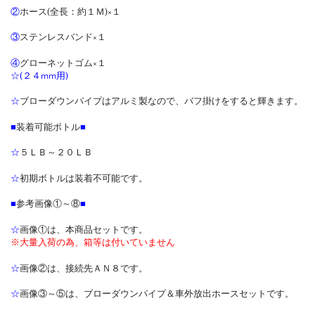
②
ホース(全長：約１Ｍ)×１
③
ステンレスバンド×１
④
グローネットゴム×１
☆(２４mm用)
☆
ブローダウンパイプはアルミ製なので、バフ掛けをすると輝きます。
■
装着可能ボトル
■
☆
５ＬＢ～２０ＬＢ
☆
初期ボトルは装着不可能です。
■
参考画像①～⑧
■
☆
画像①は、本商品セットです。
※大量入荷の為、箱等は付いていません
☆
画像②は、接続先ＡＮ８です。
☆
画像③～⑤は、ブローダウンパイプ＆車外放出ホースセットです。