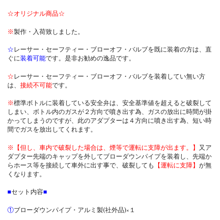
☆オリジナル商品☆
※
製作・入荷致しました。
☆
レーサー・セーフティー・ブローオフ・バルブを既に装着の方は、直
ぐに
装着可能
です。是非お勧めの逸品です。
☆
レーサー・セーフティー・ブローオフ・バルブを装着してい無い方
は、
接続不可能
です。
※
標準ボトルに装着している安全弁は、安全基準値を超えると破裂して
しまい、ボトル内のガスが２方向で噴き出す為、ガスの放出に時間が掛
かってしまうのですが、此のアダプターは４方向に噴き出す為、短い時
間でガスを放出してくれます。
※【但し、車内で破裂した場合は、煙等で運転に支障が出ます。】
又ア
ダプター先端のキャップを外してブローダウンパイプを装着し、先端か
らホース等を接続して車外に出す事で、破裂しても
【運転に支障】
が無
くなります。
■
セット内容
■
①
ブローダウンパイプ・アルミ製(社外品)×１