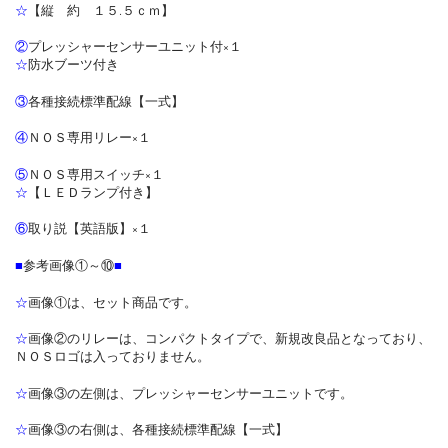
☆
【縦 約 １５.５ｃｍ】
②
プレッシャーセンサーユニット付×１
☆
防水ブーツ付き
③
各種接続標準配線【一式】
④
ＮＯＳ専用リレー×１
⑤
ＮＯＳ専用スイッチ×１
☆
【ＬＥＤランプ付き】
⑥
取り説【英語版】×１
■
参考画像①～⑩
■
☆
画像①は、セット商品です。
☆
画像②のリレーは、コンパクトタイプで、新規改良品となっており、
ＮＯＳロゴは入っておりません。
☆
画像③の左側は、プレッシャーセンサーユニットです。
☆
画像③の右側は、各種接続標準配線【一式】