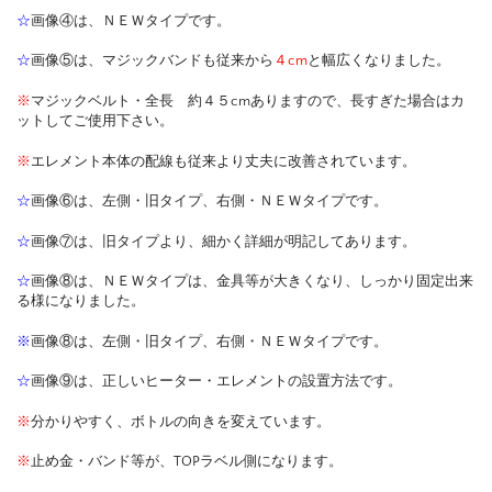
☆
画像④は、ＮＥＷタイプです。
☆
画像⑤は、マジックバンドも従来から
４cm
と幅広くなりました。
※
マジックベルト・全長 約４５cmありますので、長すぎた場合はカ
ットしてご使用下さい。
※
エレメント本体の配線も従来より丈夫に改善されています。
☆
画像⑥は、左側・旧タイプ、右側・ＮＥＷタイプです。
☆
画像⑦は、旧タイプより、細かく詳細が明記してあります。
☆
画像⑧は、ＮＥＷタイプは、金具等が大きくなり、しっかり固定出来
る様になりました。
※
画像⑧は、左側・旧タイプ、右側・ＮＥＷタイプです。
☆
画像⑨は、正しいヒーター・エレメントの設置方法です。
※
分かりやすく、ボトルの向きを変えています。
※
止め金・バンド等が、TOPラベル側になります。