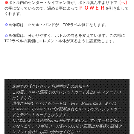
※
ボトル内のセンター・サイフォン管が、ボトル真ん中より下で
【へ】
ＰＯＷＥＲ
の字になっているので、温める事によって
を引き出して
くれます。
☆
画像⑩は、止め金・バンドが、TOPラベル側になります。
☆
画像⑩は、分かりやすく、ボトルの向きを変えています。この様に
TOPラベルの裏側にエレメント本体が来るように設置致します。
店頭での【クレジット利用開始】のお知らせ
この度、ＮＭＰ店頭でのクレジットカード支払いをスタートい
たしました。
現在ご利用いただけるカードは、Visa、MasterCard、または
American Express のロゴが記載されたすべてのクレジットカー
ドとデビットカードとなります。
リボ払いまたは分割払いは利用できません。すべて一括支払い
となります。(リボ払い・分割への支払い変更はお客様が直接ク
レジット会社にお問い合わせください)