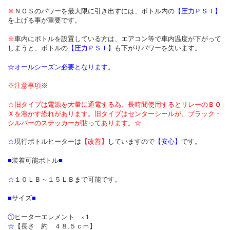
※
ＮＯＳのパワーを最大限に引き出すには、ボトル内の
【圧力ＰＳＩ】
を上げる事が重要です。
※
車内にボトルを設置している方は、エアコン等で車内温度が下がって
しまうと、ボトルの
【圧力ＰＳＩ】
も下がりパワーを失います。
☆オールシーズン必要となります。
※注意事項※
☆旧タイプは電源を大量に通電する為、長時間使用するとリレーのＢＯ
Ｘを溶かす恐れがあります。旧タイプはセンターシールが、ブラック・
シルバーのステッカーが貼ってあります。☆
☆
現行ボトルヒーターは
【改善】
していますので
【安心】
です。
■
装着可能ボトル
■
☆
１０ＬＢ～１５ＬＢまで可能です。
■
サイズ
■
①
ヒーターエレメント ×１
☆
【長さ 約 ４８.５ｃｍ】