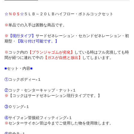
☆
ＮＯＳ
☆
５ＬＢ～２０ＬＢハイフロー・ボトルコックセット
※
単品での入手は困難な商品です。
※
【現行タイプ】
サードゼネレーション・セカンドゼネレーション・初
期型・
【取り付け可能です。】
※
コック内の
【プランジャゴムが劣化】
している時はフル充填しても時
間が経つに連れて中の
【ガスが自然と放出】
してしまいます。
■
セット・内容
■
①
コックボディー×１
②
コック・センターキャップ・ナット×１
※
【コックはサードゼネレーション現行タイプです。】
③
Ｏリング×１
④
サイフォン管接続フィッティング×１
※
センターサイホン管は今までご使用した物を使用致します。