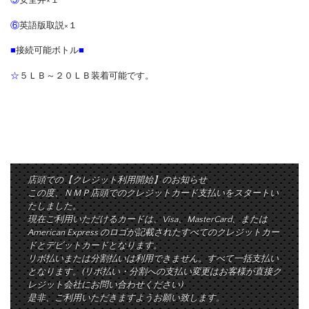
⑤
安全弁×１
⑥
英語版取説×１
■
接続可能ボトル
■
☆
５ＬＢ～２０ＬＢ装着可能です。
店頭での【クレジット利用開始】のお知らせ
この度、ＮＭＰ店頭でのクレジットカード支払いをスタートい
たしました。
現在ご利用いただけるカードは、Visa、MasterCard、または
American Express のロゴが記載されたすべてのクレジットカー
ドとデビットカードとなります。
リボ払いまたは分割払いは利用できません。すべて一括支払い
となります。(リボ払い・分割への支払い変更はお客様が直接ク
レジット会社にお問い合わせください)
是非、ご利用いただきますようお願い致します。