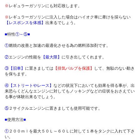
※
レギュラーガソリンにも対応致します。
※
レギュラーガソリンに注入した場合はハイオク車に牽けを採らない
【レスポンスを体感】
出来るでしょう。
■
特性
①～⑤
■
①
燃焼の改善と加速の最適化させる為の燃料添加剤です。
②
エンジンの性能を
【最大限】
に引き出してくれます。
③
【旧車】
に置きましては
【排気バルブを保護】
して、無駄のない動き
を保ちます。
④
【ストリートやレース】
などの状況下においても効果を得る事が、出
来恐らくどんなエンジンに対してもノッキングなどの症状をおさえてい
る事が体験出来るでしょう。
⑤
２サイクルエンジンに置きましても使用可能です。
■
使用方法
■
①
２００ｍｌを最大５０Ｌ～６０Ｌに対して１本をタンクに入れて下さ
い。