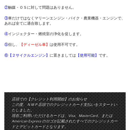
②
触媒・ＯＳに対して問題はありません。
③
車だけではなくマリーンエンジン・バイク・農業機器・エンジンで、
あれば全てに適合致します。
④
インジェクター・燃焼室の浄化を促します。
⑤
但し、
【ディーゼル車】
は使用不可です。
⑥
【２サイクルエンジン】
に置きましては
【使用可能】
です。
店頭での【クレジット利用開始】のお知らせ
この度、ＮＭＰ店頭でのクレジットカード支払いをスタートい
たしました。
現在ご利用いただけるカードは、Visa、MasterCard、または
American Express のロゴが記載されたすべてのクレジットカー
ドとデビットカードとなります。