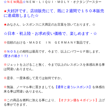
☆
ＮＥＷ商品
☆
ＮＥＷ・ＬＩＱＵＩ・ＭＯＬＹ・オクタンブースター
大好評です。店頭販売にて、既に２週間で１５０本販売
★
に達成致しました☆
★
みなさん、レスポンスに大満足のお言葉を頂いております。☆
☆日本・初上陸・お求め安い価格で、楽しめます・☆
※
信頼のおける・ＭＡＤＥ ＩＮ ＧＥＲＭＡＮＹ製品です。
※
ＮＯＳ
との相性は最高です。今まで、以上にパワーＵＰ致します。
(驚きの速さ！！)
※
ジェットを上げること無く、今まで以上のレスポンスを体感出来る事
は間違いありません。
※
是非、一度体感して見ては如何ですか。
※
無論、ノーマル車に置きましても
【通常と違うレスポンス】
を体感出
来る事は間違いありません。
※
この商品を燃料に加える事により、
【オクタン価を４ポイント】
上げ
る事ができます。