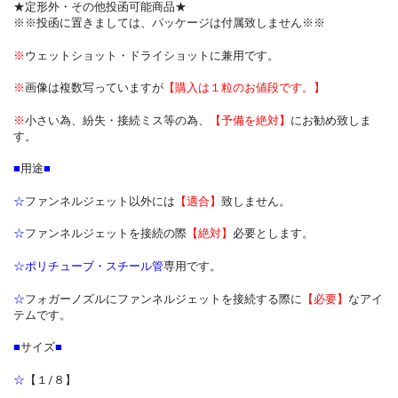
★定形外・その他投函可能商品★
※※投函に置きましては、パッケージは付属致しません※※
※
ウェットショット・ドライショットに兼用です。
※
画像は複数写っていますが
【購入は１粒のお値段です。】
※
小さい為、紛失・接続ミス等の為、
【予備を絶対】
にお勧め致しま
す。
■
用途
■
☆
ファンネルジェット以外には
【適合】
致しません。
☆
ファンネルジェットを接続の際
【絶対】
必要とします。
☆
ポリチューブ・スチール管
専用です。
☆
フォガーノズルにファンネルジェットを接続する際に
【必要】
なアイ
テムです。
■
サイズ
■
☆
【１/８】