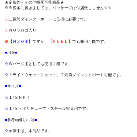
★定形外・その他投函可能商品★
※※投函に置きましては、パッケージは付属致しません※※
※
二気筒ダイレクトホートに仕様に必要です。
※
ＮＯＳロゴ入り
※
【Ｎ２Ｏ用】
ですが、
【ＦＵＥＬ】
でも兼用可能です。
■
用途
■
☆
Ｗパージ用としても使用可能です。
☆
ドライ・ウェットショット、２気筒ダイレクトポート可能です。
■
サイズ
■
☆
１/８ＮＰＴ
☆
１/８・ポリチューブ・スチール管専用です。
■
参考画像①～④
■
☆
画像①は、本商品です。