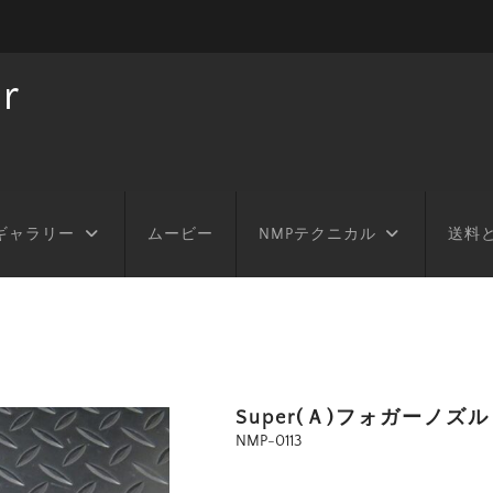
r
ギャラリー
ムービー
NMPテクニカル
送料
ル
Super(Ａ)フォガーノズル
NMP-0113