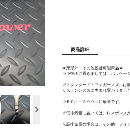
商品詳細
★定形外・その他投函可能商品★
※※投函に置きましては、パッケー
※スタンダード・フォガーノズルは廃盤
りステンレス製に生まれ変わりまし
※５０cc～５００ccに最適です。
※低排気量に置いては、レスポンス
※高排気量の場合は、その他・フォ