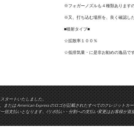
※フォガーノズルも４種類あります
※又、打ち込む場所を、良く確認し
■噴射タイプ■
☆拡散率１００％
☆低排気量・に是非お勧めの逸品で
をスタートいたしました。
rd、または American Express のロゴが記載されたすべてのクレジ
一括支払いとなります。(リボ払い・分割への支払い変更はお客様が直